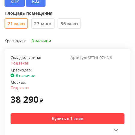
КНР
R32
Площадь помещения
21 м.кв
27 м.кв
36 м.кв
Краснодар:
В наличии
Склад магазина:
Артикул:
SFTHI-07HN8
Под заказ
Краснодар:
В наличии
Москва:
Под заказ
38 290
₽
Купить в 1 клик