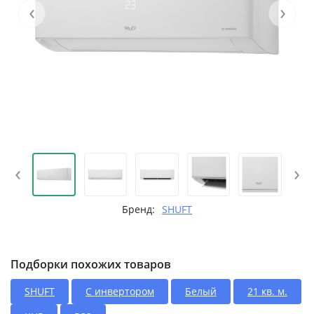
‹
›
‹
›
Бренд:
SHUFT
Подборки похожих товаров
SHUFT
С инвертором
Белый
21 кв. м.