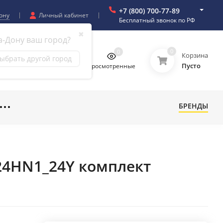
+7 (800) 700-77-89
ону
Личный кабинет
Бесплатный звонок по РФ
✖
а-Дону ваш город?
0
0
0
0
Корзина
ыбрать другой город
Пусто
бранное
Сравнение
Просмотренные
БРЕНДЫ
-24HN1_24Y комплект