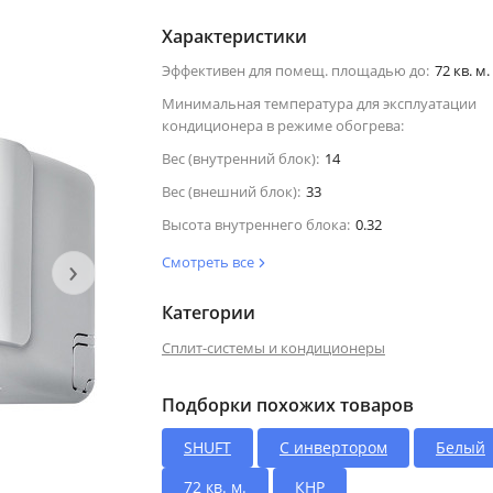
Характеристики
Эффективен для помещ. площадью до:
72 кв. м.
Минимальная температура для эксплуатации
кондиционера в режиме обогрева:
Вес (внутренний блок):
14
Вес (внешний блок):
33
Высота внутреннего блока:
0.32
›
Смотреть все
Категории
Сплит-системы и кондиционеры
Подборки похожих товаров
SHUFT
С инвертором
Белый
72 кв. м.
КНР