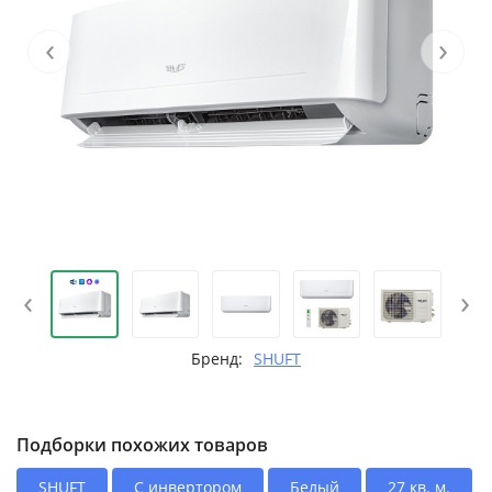
‹
›
‹
›
Бренд:
SHUFT
Подборки похожих товаров
SHUFT
С инвертором
Белый
27 кв. м.