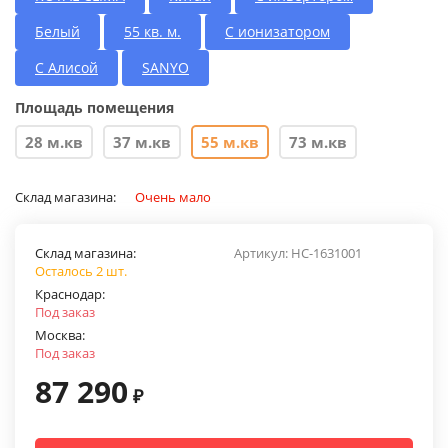
Белый
55 кв. м.
С ионизатором
С Алисой
SANYO
Площадь помещения
28 м.кв
37 м.кв
55 м.кв
73 м.кв
Склад магазина:
Очень мало
Склад магазина:
Артикул:
НС-1631001
Осталось 2 шт.
Краснодар:
Под заказ
Москва:
Под заказ
87 290
₽