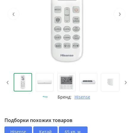
‹
›
‹
›
Бренд:
Hisense
Подборки похожих товаров
Hisense
Китай
65 кв. м.