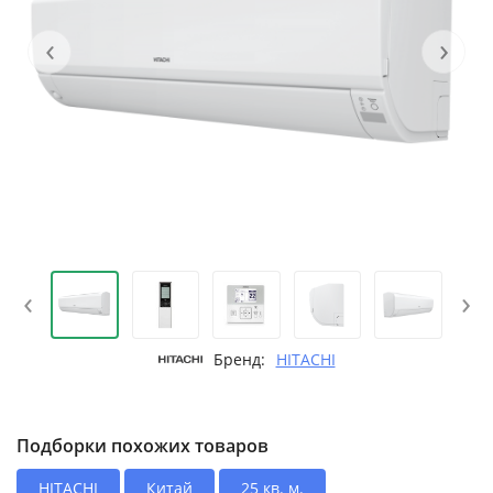
‹
›
‹
›
Бренд:
HITACHI
Подборки похожих товаров
HITACHI
Китай
25 кв. м.