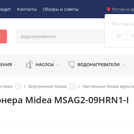
редит
Контакты
Обзоры и советы
Ростов-на-Д
Ростов-н
Да
В
Из
ЛЕНИЯ
НАСОСЫ
ВОДОНАГРЕВАТЕЛИ
истемы
/
Внутренние блоки
/
Настенные блоки мульти
нера Midea MSAG2-09HRN1-I