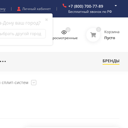
+7 (800) 700-77-89
ону
Личный кабинет
Бесплатный звонок по РФ
✖
а-Дону ваш город?
0
0
0
0
Корзина
ыбрать другой город
Пусто
бранное
Сравнение
Просмотренные
БРЕНДЫ
 сплит-систем