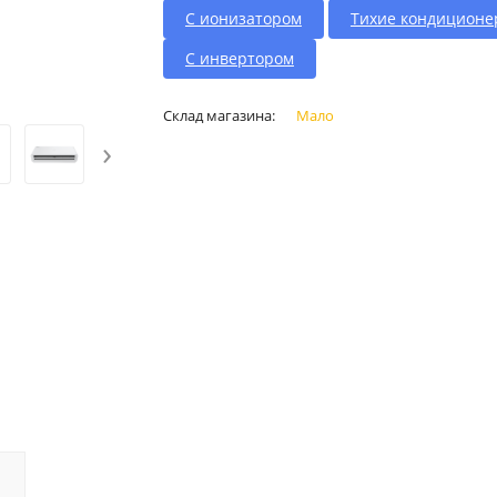
С ионизатором
Тихие кондицион
С инвертором
Склад магазина:
Мало
›