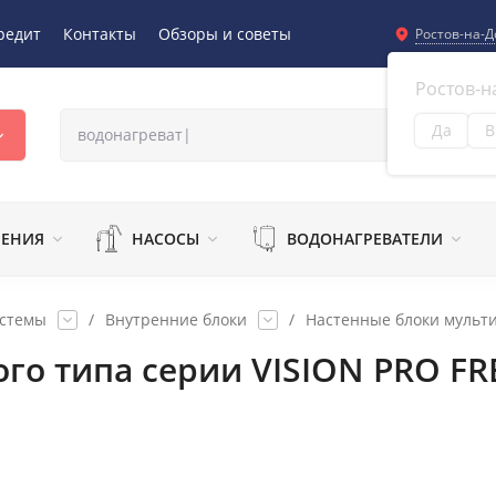
редит
Контакты
Обзоры и советы
Ростов-на-Д
Ростов-н
Да
В
Из
ЛЕНИЯ
НАСОСЫ
ВОДОНАГРЕВАТЕЛИ
истемы
/
Внутренние блоки
/
Настенные блоки мульти
о типа серии VISION PRO FRE