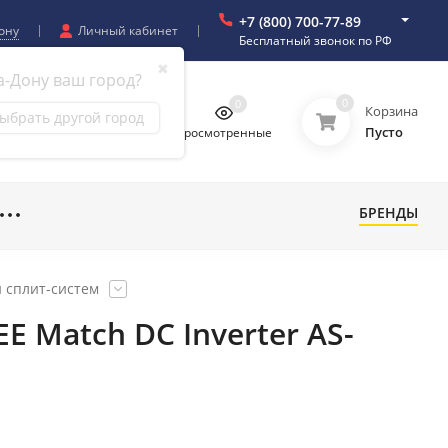
+7 (800) 700-77-89
ону
Личный кабинет
Бесплатный звонок по РФ
✖
а-Дону ваш город?
0
0
0
0
Корзина
ыбрать другой город
Пусто
бранное
Сравнение
Просмотренные
БРЕНДЫ
 сплит-систем
E Match DC Inverter AS-