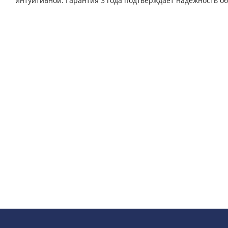
интуитивной. Гарантия 3 года подтверждает надежность о