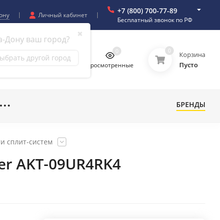
+7 (800) 700-77-89
ону
Личный кабинет
Бесплатный звонок по РФ
✖
а-Дону ваш город?
0
0
0
0
Корзина
ыбрать другой город
Пусто
бранное
Сравнение
Просмотренные
БРЕНДЫ
и сплит-систем
ter AKT-09UR4RK4