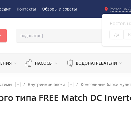
редит
Контакты
Обзоры и советы
Ростов-на-Д
Ростов-н
Да
В
Из
ЛЕНИЯ
НАСОСЫ
ВОДОНАГРЕВАТЕЛИ
истемы
/
Внутренние блоки
/
Консольные блоки мульт
го типа FREE Match DC Inver