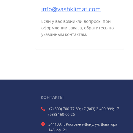
info@vashklimat.com
Если у вас возникли вопросы при
оформлении заказа, обратитесь по
указанным контактам.
КОНТАКТЫ
+7 (800) 700-77-89; +7 (863) 2-400-999; +7
(938) 160-60-26
344103, г. Ростов-на-Дону, ул. Доватора
148, оф. 21