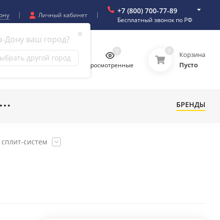
+7 (800) 700-77-89
ону
Личный кабинет
Бесплатный звонок по РФ
✖
а-Дону ваш город?
0
0
0
0
Корзина
ыбрать другой город
Пусто
бранное
Сравнение
Просмотренные
БРЕНДЫ
 сплит-систем