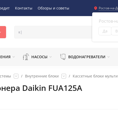
редит
Контакты
Обзоры и советы
Ростов-на-Д
Ростов-н
Да
В
Из
ЛЕНИЯ
НАСОСЫ
ВОДОНАГРЕВАТЕЛИ
истемы
/
Внутренние блоки
/
Кассетные блоки мульти
нера Daikin FUA125A