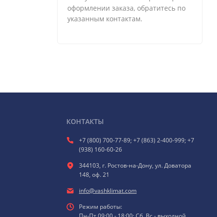
оформлении заказа, обратитесь по
указанным контактам.
КОНТАКТЫ
+7 (800) 700-77-89; +7 (863) 2-400-999; +7
(938) 160-60-26
344103, г. Ростов-на-Дону, ул. Доватора
148, оф. 21
info@vashklimat.com
Режим работы:
Пн-Пт 09:00 - 18:00; Сб, Вс - выходной