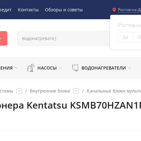
редит
Контакты
Обзоры и советы
Ростов-на-Д
Ростов-н
Да
В
Из
ЛЕНИЯ
НАСОСЫ
ВОДОНАГРЕВАТЕЛИ
истемы
/
Внутренние блоки
/
Канальные блоки мульти
онера Kentatsu KSMB70HZAN1