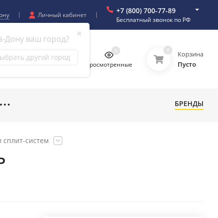
+7 (800) 700-77-89
ону
Личный кабинет
Бесплатный звонок по РФ
✖
а-Дону ваш город?
0
0
0
0
Корзина
ыбрать другой город
Пусто
бранное
Сравнение
Просмотренные
БРЕНДЫ
 сплит-систем
P