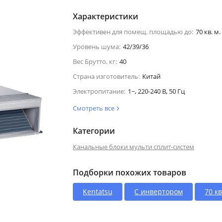
Характеристики
Эффективен для помещ. площадью до:
70 кв. м.
Уровень шума:
42/39/36
Вес Брутто, кг:
40
Страна изготовитель:
Китай
Электропитание:
1~, 220-240 В, 50 Гц
Смотреть все
Категории
Канальные блоки мульти сплит-систем
Подборки похожих товаров
Kentatsu
С инвертором
70 кв