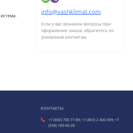
info@vashklimat.com
система.
Если у вас возникли вопросы при
оформлении заказа, обратитесь по
указанным контактам.
КОНТАКТЫ
+7 (800) 700-77-89; +7 (863) 2-400-999; +7
(938) 160-60-26