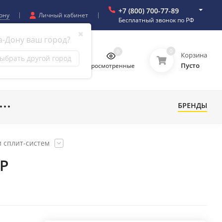
+7 (800) 700-77-89
ону
Личный кабинет
Бесплатный звонок по РФ
✖
а-Дону ваш город?
0
0
0
0
Корзина
ыбрать другой город
Пусто
бранное
Сравнение
Просмотренные
БРЕНДЫ
 сплит-систем
P