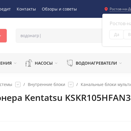
редит
Контакты
Обзоры и советы
Ростов-на-Д
Ростов-н
Да
В
Из
ЛЕНИЯ
НАСОСЫ
ВОДОНАГРЕВАТЕЛИ
истемы
/
Внутренние блоки
/
Канальные блоки мульти
нера Kentatsu KSKR105HFAN3