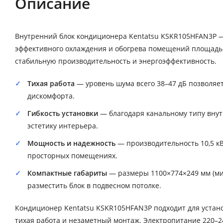
Описание
Внутренний блок кондиционера Kentatsu KSKR105HFAN3P — 
эффективного охлаждения и обогрева помещений площадью 
стабильную производительность и энергоэффективность.
Тихая работа
— уровень шума всего 38–47 дБ позволяе
дискомфорта.
Гибкость установки
— благодаря канальному типу внут
эстетику интерьера.
Мощность и надежность
— производительность 10,5 к
просторных помещениях.
Компактные габариты
— размеры 1100×774×249 мм (ми
разместить блок в подвесном потолке.
Кондиционер Kentatsu KSKR105HFAN3P подходит для устано
тихая работа и незаметный монтаж. Электропитание 220–2