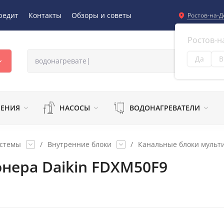
редит
Контакты
Обзоры и советы
Ростов-на-Д
Ростов-н
Да
В
Из
ЛЕНИЯ
НАСОСЫ
ВОДОНАГРЕВАТЕЛИ
истемы
/
Внутренние блоки
/
Канальные блоки мульти
нера Daikin FDXM50F9