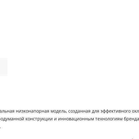
альная низконапорная модель, созданная для эффективного ох
продуманной конструкции и инновационным технологиям бренда
.