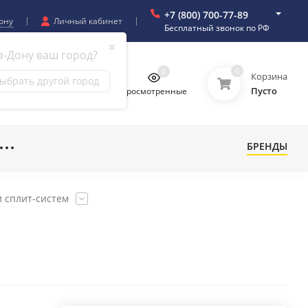
+7 (800) 700-77-89
ону
Личный кабинет
Бесплатный звонок по РФ
✖
а-Дону ваш город?
0
0
0
0
Корзина
ыбрать другой город
Пусто
бранное
Сравнение
Просмотренные
БРЕНДЫ
 сплит-систем