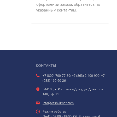
оформлении заказа, обратитесь по
указанным контактам.
КОНТАКТЫ
+7 (800) 700-77-89; +7 (863) 2-400-999; +7
(938) 160-60-26
344103, г. Ростов-на-Дону, ул. Доватора
148, оф. 21
info@vashklimat.com
Режим работы:
Пн-Пт 09:00 - 18:00; Сб, Вс - выходной