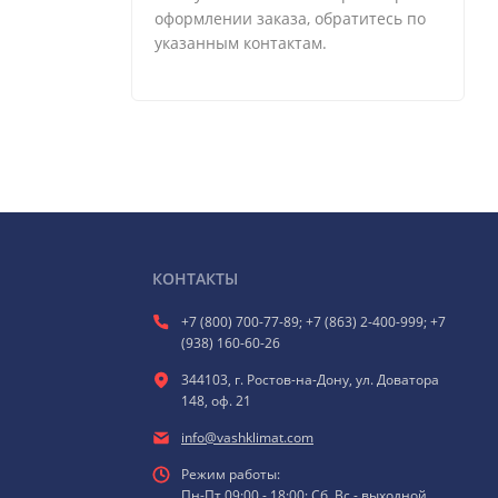
оформлении заказа, обратитесь по
указанным контактам.
КОНТАКТЫ
+7 (800) 700-77-89; +7 (863) 2-400-999; +7
(938) 160-60-26
344103, г. Ростов-на-Дону, ул. Доватора
148, оф. 21
info@vashklimat.com
Режим работы:
Пн-Пт 09:00 - 18:00; Сб, Вс - выходной