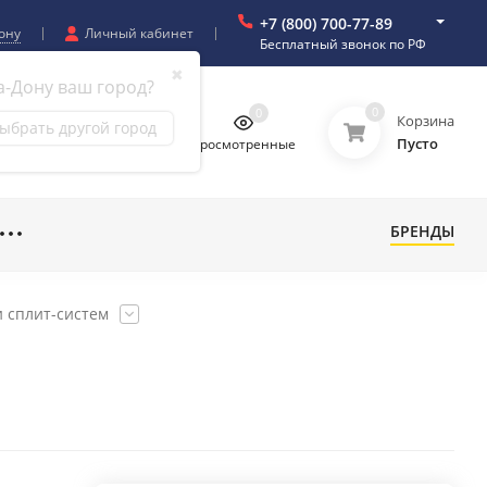
+7 (800) 700-77-89
ону
Личный кабинет
Бесплатный звонок по РФ
✖
а-Дону ваш город?
0
0
0
0
Корзина
ыбрать другой город
Пусто
бранное
Сравнение
Просмотренные
БРЕНДЫ
 сплит-систем