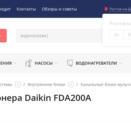
редит
Контакты
Обзоры и советы
Ростов-на-Д
Ростов-н
Да
В
Из
ЛЕНИЯ
НАСОСЫ
ВОДОНАГРЕВАТЕЛИ
истемы
/
Внутренние блоки
/
Канальные блоки мульти
нера Daikin FDA200A