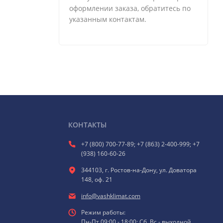
оформлении заказа, обратитесь по
указанным контактам.
КОНТАКТЫ
+7 (800) 700-77-89; +7 (863) 2-400-999; +7
(938) 160-60-26
344103, г. Ростов-на-Дону, ул. Доватора
148, оф. 21
info@vashklimat.com
Режим работы:
Пн-Пт 09:00 - 18:00; Сб, Вс - выходной