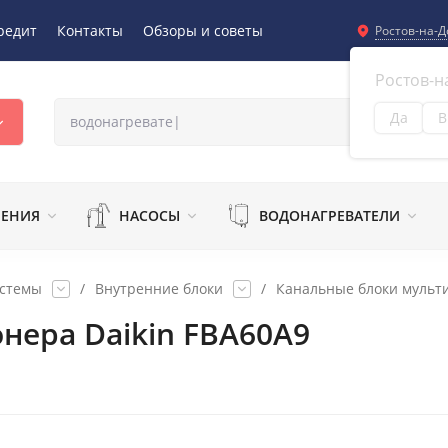
редит
Контакты
Обзоры и советы
Ростов-на-Д
Ростов-н
Да
В
Из
ЛЕНИЯ
НАСОСЫ
ВОДОНАГРЕВАТЕЛИ
истемы
/
Внутренние блоки
/
Канальные блоки мульти
нера Daikin FBA60A9