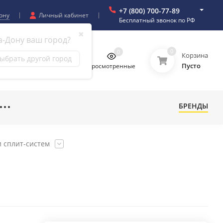
+7 (800) 700-77-89
ону
Личный кабинет
Бесплатный звонок по РФ
✖
а-Дону ваш город?
0
0
0
0
Корзина
ыбрать другой город
Пусто
бранное
Сравнение
Просмотренные
БРЕНДЫ
 сплит-систем