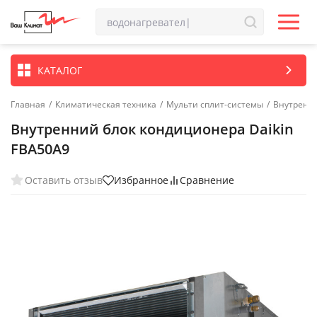
КАТАЛОГ
Главная
/
Климатическая техника
/
Мульти сплит-системы
/
Внутренн
Внутренний блок кондиционера Daikin
FBA50A9
Оставить отзыв
Избранное
Сравнение