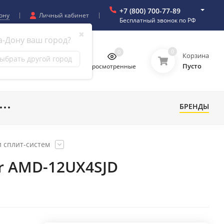
+7 (800) 700-77-89
ону
Личный кабинет
Бесплатный звонок по РФ
✖
а-Дону ваш город?
0
0
0
0
Корзина
ыбрать другой город
Пусто
бранное
Сравнение
Просмотренные
БРЕНДЫ
 сплит-систем
er AMD-12UX4SJD