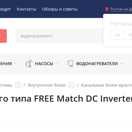
редит
Контакты
Обзоры и советы
Ростов-на-Д
Ростов-н
Да
В
Из
ЛЕНИЯ
НАСОСЫ
ВОДОНАГРЕВАТЕЛИ
истемы
/
Внутренние блоки
/
Канальные блоки мульти
о типа FREE Match DC Invert