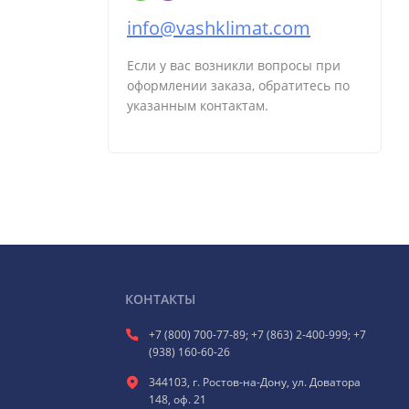
info@vashklimat.com
Если у вас возникли вопросы при
оформлении заказа, обратитесь по
указанным контактам.
КОНТАКТЫ
+7 (800) 700-77-89; +7 (863) 2-400-999; +7
(938) 160-60-26
344103, г. Ростов-на-Дону, ул. Доватора
148, оф. 21