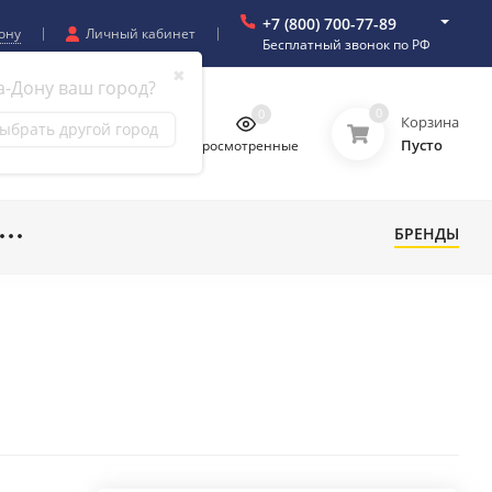
+7 (800) 700-77-89
ону
Личный кабинет
Бесплатный звонок по РФ
✖
а-Дону ваш город?
0
0
0
0
Корзина
ыбрать другой город
Пусто
бранное
Сравнение
Просмотренные
БРЕНДЫ