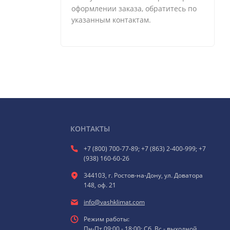
оформлении заказа, обратитесь по
указанным контактам.
КОНТАКТЫ
+7 (800) 700-77-89; +7 (863) 2-400-999; +7
(938) 160-60-26
344103, г. Ростов-на-Дону, ул. Доватора
148, оф. 21
info@vashklimat.com
Режим работы:
Пн-Пт 09:00 - 18:00; Сб, Вс - выходной