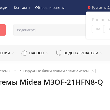
редит
Контакты
Обзоры и советы
Ростов-на-Д
Ростов-н
Да
В
Из
ЛЕНИЯ
НАСОСЫ
ВОДОНАГРЕВАТЕЛИ
истемы
/
Наружные блоки мульти сплит-систем
темы Midea M3OF-21HFN8-Q