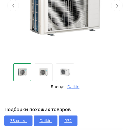
‹
›
Бренд:
Daikin
Подборки похожих товаров
35 кв. м.
Daikin
R32