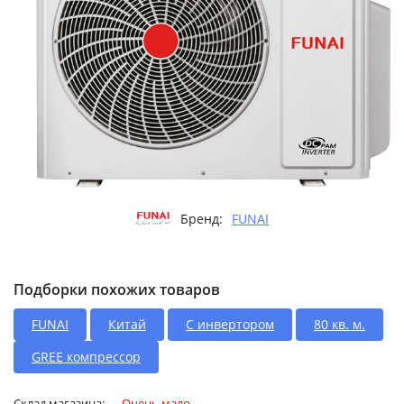
Бренд:
FUNAI
Подборки похожих товаров
FUNAI
Китай
С инвертором
80 кв. м.
GREE компрессор
Склад магазина:
Очень мало