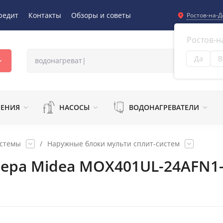
редит
Контакты
Обзоры и советы
Ростов-на-Д
Ростов-н
Да
В
Из
ЛЕНИЯ
НАСОСЫ
ВОДОНАГРЕВАТЕЛИ
истемы
/
Наружные блоки мульти сплит-систем
ера Midea MOX401UL-24AFN1