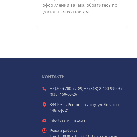
оформлении заказа, обратитесь по
указанным контактам.
КОНТАКТЫ
+7 (800) 700-77-89; +7 (863) 2-400-999; +7
(938) 160-60-26
344103, г. Ростов-на-Дону, ул. Доватора
148, оф. 21
info@vashklimat.com
Режим работы:
Пн-Пт 09:00 - 18:00; Сб, Вс - выходной