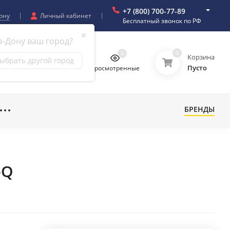
+7 (800) 700-77-89
ону
Личный кабинет
Бесплатный звонок по РФ
✖
а-Дону ваш город?
0
0
0
0
Корзина
ыбрать другой город
Пусто
бранное
Сравнение
Просмотренные
БРЕНДЫ
-Q