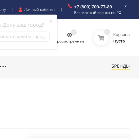
+7 (800) 700-77-89
ону
Личный кабинет
Бесплатный звонок по РФ
✖
а-Дону ваш город?
0
0
0
0
Корзина
ыбрать другой город
Пусто
бранное
Сравнение
Просмотренные
БРЕНДЫ