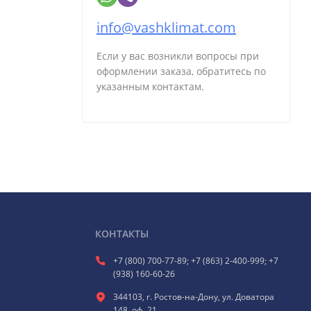
info@vashklimat.com
Если у вас возникли вопросы при
оформлении заказа, обратитесь по
указанным контактам.
КОНТАКТЫ
+7 (800) 700-77-89; +7 (863) 2-400-999; +7
(938) 160-60-26
344103, г. Ростов-на-Дону, ул. Доватора
148, оф. 21