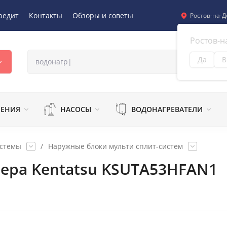
редит
Контакты
Обзоры и советы
Ростов-на-Д
Ростов-н
Да
В
Из
ЛЕНИЯ
НАСОСЫ
ВОДОНАГРЕВАТЕЛИ
истемы
/
Наружные блоки мульти сплит-систем
ера Kentatsu KSUTA53HFAN1