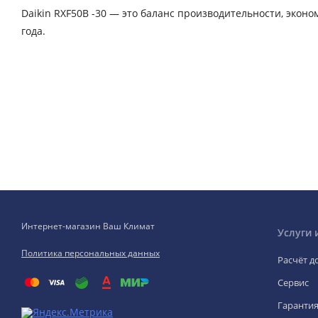
Daikin RXF50B -30 — это баланс производительности, эконо
года.
Интернет-магазин Ваш Климат
Услуги 
Политика персональных данных
Расчёт д
Сервис
Гаранти