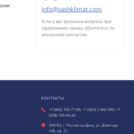
время
info@vashklimat.com
Если у вас возникли вопросы при
оформлении заказа, обратитесь по
указанным контактам.
КОНТАКТЫ
+7 (800) 700-77-89; +7 (863) 2-400-999; +7
(938) 160-60-26
344103, г. Ростов-на-Дону, ул. Доватора
148, оф. 21