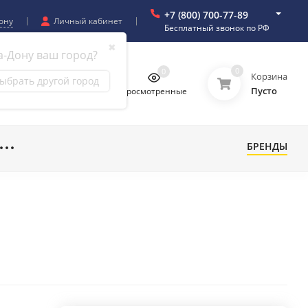
+7 (800) 700-77-89
ону
Личный кабинет
Бесплатный звонок по РФ
✖
а-Дону ваш город?
0
0
0
0
Корзина
ыбрать другой город
Пусто
бранное
Сравнение
Просмотренные
БРЕНДЫ