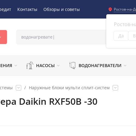
редит
Контакты
Обзоры и советы
Ростов-на-Д
Ростов-н
Да
В
Из
ЛЕНИЯ
НАСОСЫ
ВОДОНАГРЕВАТЕЛИ
истемы
/
Наружные блоки мульти сплит-систем
ра Daikin RXF50B -30