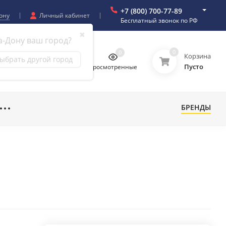
+7 (800) 700-77-89
ону
Личный кабинет
Бесплатный звонок по РФ
✖
а-Дону ваш город?
0
0
0
0
Корзина
ыбрать другой город
Пусто
бранное
Сравнение
Просмотренные
БРЕНДЫ