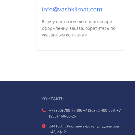
info@vashklimat.com
Если у вас возникли вопросы при
оформлении заказа, обратитесь по
указанным контактам.
КОНТАКТЫ
+7 (800) 700-77-89; +7 (863) 2-400-999; +7
(938) 160-60-26
344103, г. Ростов-на-Дону, ул. Доватора
148, оф. 21