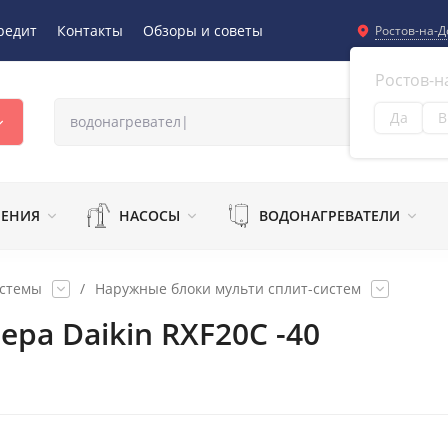
редит
Контакты
Обзоры и советы
Ростов-на-Д
Ростов-н
Да
В
Из
ЛЕНИЯ
НАСОСЫ
ВОДОНАГРЕВАТЕЛИ
истемы
/
Наружные блоки мульти сплит-систем
ра Daikin RXF20C -40