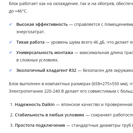
блок работает как на охлаждение, так и на обогрев, обесп
до +46°C.
Высокая эффективность
— справляется с помещениями
энергозатрат.
Тихая работа
— уровень шума всего 46 дБ, что делает 
Универсальность монтажа
— максимальная длина трасс
в сложных условиях.
Экологичный хладагент R32
— безопасен для окружающ
Блок выполнен в компактных размерах (658×275×550 мм), ч
Электропитание 220-240 В делает его совместимым с боль
Надежность Daikin
— японское качество и проверенная 
Стабильность в любых условиях
— сохраняет работоспо
Простота подключения
— стандартные диаметры труб (6