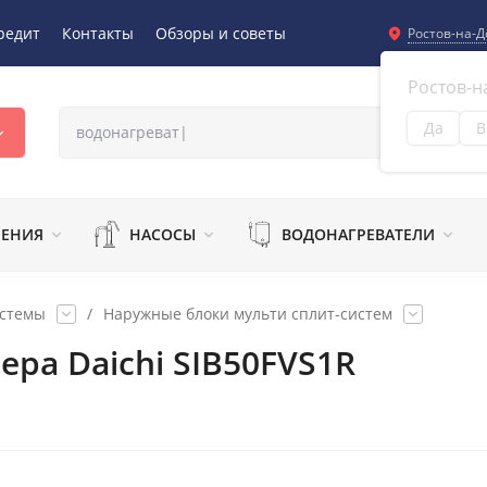
редит
Контакты
Обзоры и советы
Ростов-на-Д
Ростов-н
Да
В
Из
ЛЕНИЯ
НАСОСЫ
ВОДОНАГРЕВАТЕЛИ
истемы
/
Наружные блоки мульти сплит-систем
ра Daichi SIB50FVS1R