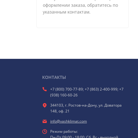
оформлении заказа, обратитесь по
указанным контактам.
КОНТАКТЫ
+7 (800) 700-77-89; +7 (863) 2-400-999; +7
(938) 160-60-26
344103, г. Ростов-на-Дону, ул. Доватора
148, оф. 21
info@vashklimat.com
Режим работы:
Пн-Пт 09:00 - 18:00; Сб, Вс - выходной