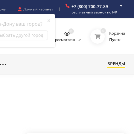
+7 (800) 700-77-89
ону
Личный кабинет
Бесплатный звонок по РФ
✖
а-Дону ваш город?
0
0
0
0
Корзина
ыбрать другой город
Пусто
бранное
Сравнение
Просмотренные
БРЕНДЫ