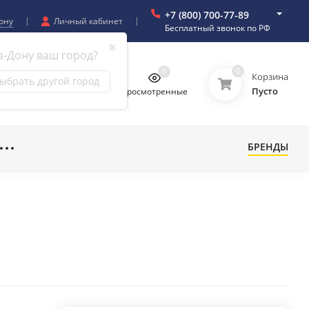
+7 (800) 700-77-89
ону
Личный кабинет
Бесплатный звонок по РФ
✖
а-Дону ваш город?
0
0
0
0
Корзина
ыбрать другой город
Пусто
бранное
Сравнение
Просмотренные
БРЕНДЫ