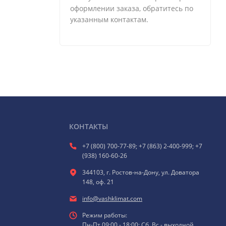
оформлении заказа, обратитесь по
указанным контактам.
КОНТАКТЫ
+7 (800) 700-77-89; +7 (863) 2-400-999; +7
(938) 160-60-26
344103, г. Ростов-на-Дону, ул. Доватора
148, оф. 21
info@vashklimat.com
Режим работы:
Пн-Пт 09:00 - 18:00; Сб, Вс - выходной