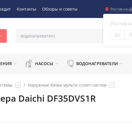
редит
Контакты
Обзоры и советы
Ростов-на-Д
Ростов-н
Да
В
Из
ЛЕНИЯ
НАСОСЫ
ВОДОНАГРЕВАТЕЛИ
истемы
/
Наружные блоки мульти сплит-систем
ра Daichi DF35DVS1R