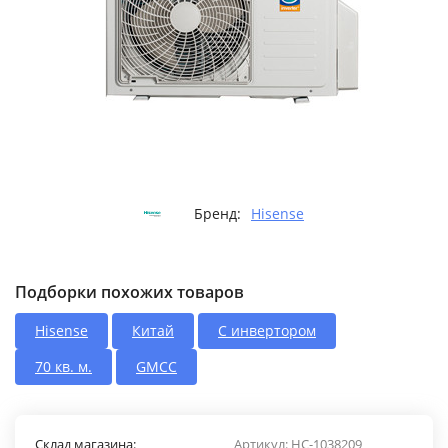
Бренд:
Hisense
Подборки похожих товаров
Hisense
Китай
С инвертором
70 кв. м.
GMCC
Склад магазина:
Артикул:
НС-1038209