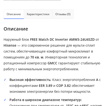
Описание
Характеристики
Отзывы (0)
Описание
Наружный блок
FREE Match DC Inverter AMW3-24U4SZD
от
Hisense
— это современное решение для мульти-сплит
систем, обеспечивающее комфортный микроклимат в
помещениях до
70 кв. м
. Инверторная технология и
ротационный компрессор
GMCC
гарантируют стабильную
работу с минимальным энергопотреблением.
Высокая эффективность:
Класс энергопотребления
A
с
коэффициентами
EER 3.89
и
COP 3.82
обеспечивает
экономию электроэнергии без потери мощности.
Работа в широком диапазоне температур:
Охлаждение при температуре от
-15°C до +48°C
, нагрев