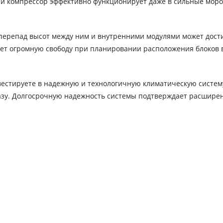
й компрессор эффективно функционирует даже в сильные моро
перепад высот между ним и внутренними модулями может дости
ляет огромную свободу при планировании расположения блоков 
естируете в надежную и технологичную климатическую систему
разу. Долгосрочную надежность системы подтверждает расшире