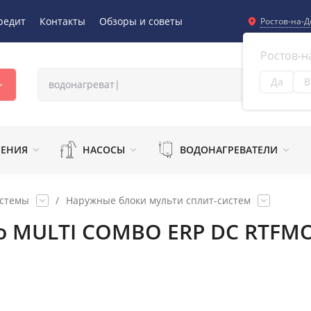
редит
Контакты
Обзоры и советы
Ростов-на-Д
Ростов-н
Да
В
Из
ЛЕНИЯ
НАСОСЫ
ВОДОНАГРЕВАТЕЛИ
истемы
/
Наружные блоки мульти сплит-систем
o MULTI COMBO ERP DC RTFM