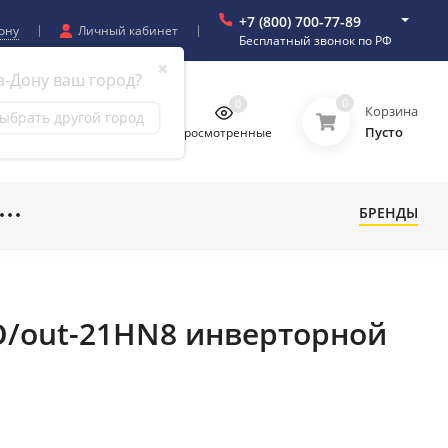
+7 (800) 700-77-89
ону
Личный кабинет
Бесплатный звонок по РФ
✖
а-Дону ваш город?
0
0
0
0
Корзина
ыбрать другой город
Пусто
бранное
Сравнение
Просмотренные
БРЕНДЫ
O/out-21HN8 инверторной