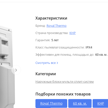
Характеристики
Бренд:
Royal Thermo
Страна производства:
КНР
Гарантия:
5 лет
Класс пылевлагозащищенности:
IPX4
Эффективен для помещ. площадью до:
60 кв. м.
Смотреть все
›
Категории
Наружные блоки мульти сплит-систем
Подборки похожих товаров
Royal Thermo
60 кв. м.
КНР