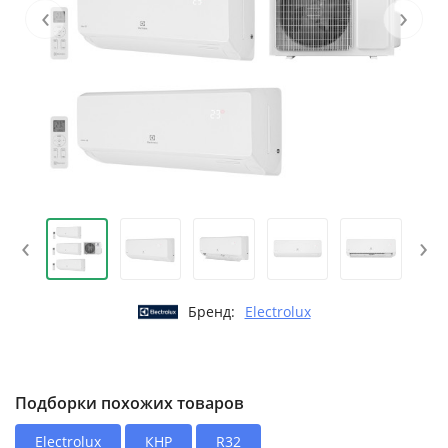
‹
›
‹
›
Бренд:
Electrolux
Подборки похожих товаров
Electrolux
КНР
R32