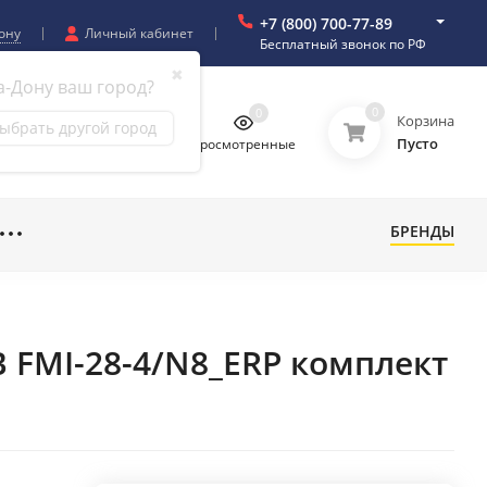
+7 (800) 700-77-89
ону
Личный кабинет
Бесплатный звонок по РФ
✖
а-Дону ваш город?
0
0
0
0
Корзина
ыбрать другой город
Пусто
бранное
Сравнение
Просмотренные
БРЕНДЫ
B FMI-28-4/N8_ERP комплект