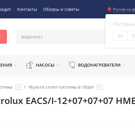
редит
Контакты
Обзоры и советы
Ростов-на-Д
Ростов-н
Да
В
Из
ЛЕНИЯ
НАСОСЫ
ВОДОНАГРЕВАТЕЛИ
истемы
/
Мульти сплит-системы в сборе
trolux EACS/I-12+07+07+07 НM