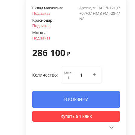
Склад магазина:
Артикул:
EACS/I-12+07
Под заказ
+07+07 НMB FMI-28-4/
N8
Краснодар:
Под заказ
Москва:
Под заказ
286 100
₽
мин.
Количество:
1
В КОРЗИНУ
Купить в 1 клик