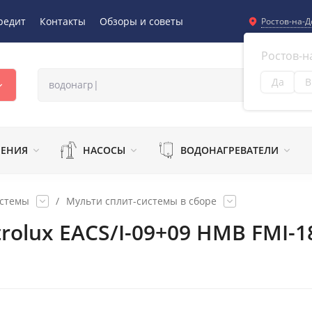
редит
Контакты
Обзоры и советы
Ростов-на-Д
Ростов-н
Да
В
Из
ЛЕНИЯ
НАСОСЫ
ВОДОНАГРЕВАТЕЛИ
истемы
/
Мульти сплит-системы в сборе
trolux EACS/I-09+09 НMB FMI-