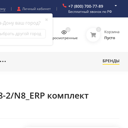
+7 (800) 700-77-89
ону
Личный кабинет
Бесплатный звонок по РФ
✖
а-Дону ваш город?
0
0
0
0
Корзина
ыбрать другой город
Пусто
бранное
Сравнение
Просмотренные
БРЕНДЫ
18-2/N8_ERP комплект