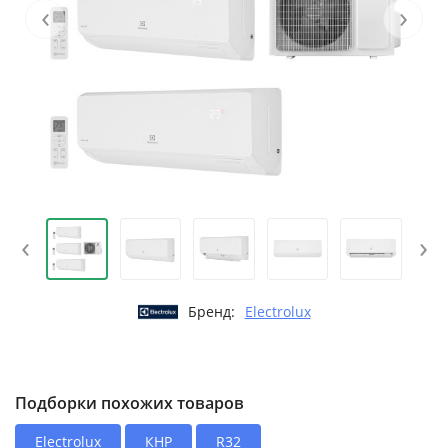
‹
›
‹
›
Бренд:
Electrolux
Подборки похожих товаров
Electrolux
КНР
R32