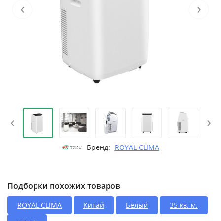
‹
›
‹
›
Бренд:
ROYAL CLIMA
Подборки похожих товаров
ROYAL CLIMA
Китай
Белый
35 кв. м.