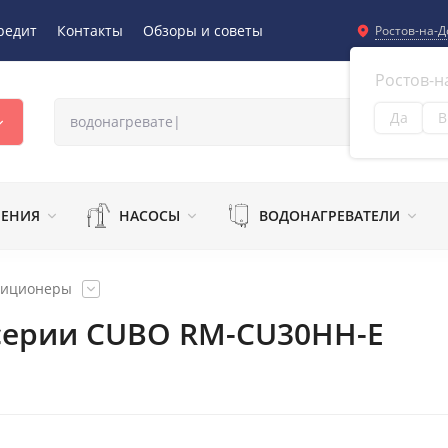
редит
Контакты
Обзоры и советы
Ростов-на-Д
Ростов-н
Да
В
Из
ЛЕНИЯ
НАСОСЫ
ВОДОНАГРЕВАТЕЛИ
диционеры
cерии CUBO RM-CU30HH-E