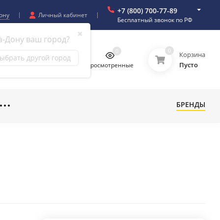
+7 (800) 700-77-89
ону
Личный кабинет
Бесплатный звонок по РФ
✖
а-Дону ваш город?
0
0
0
0
Корзина
ыбрать другой город
Пусто
бранное
Сравнение
Просмотренные
БРЕНДЫ