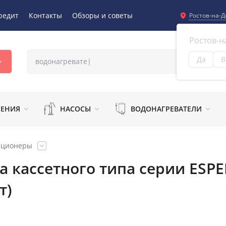
редит
Контакты
Обзоры и советы
Ростов-на-Д
Ростов-н
Да
В
Из
ЛЕНИЯ
НАСОСЫ
ВОДОНАГРЕВАТЕЛИ
иционеры
а кассетного типа серии ESPE
т)