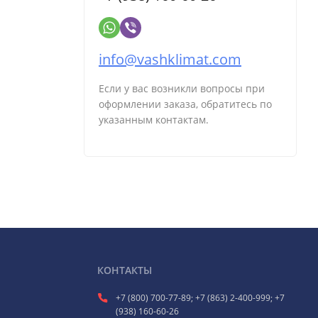
info@vashklimat.com
Если у вас возникли вопросы при
оформлении заказа, обратитесь по
указанным контактам.
КОНТАКТЫ
+7 (800) 700-77-89; +7 (863) 2-400-999; +7
(938) 160-60-26