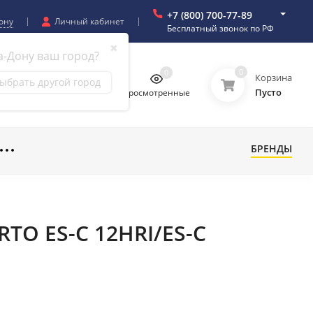
+7 (800) 700-77-89
ону
Личный кабинет
Бесплатный звонок по РФ
✖
а-Дону ваш город?
0
0
0
0
Корзина
ыбрать другой город
Пусто
бранное
Сравнение
Просмотренные
БРЕНДЫ
RTO ES-C 12HRI/ES-C