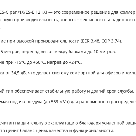
ES-C pan/1X/ES-E 12HXI — это современное решение для коммер
сокую производительность, энергоэффективность и надежность
.
е при высокой производительности (EER 3.48, COP 3.74).
5 метров, перепад высот между блоками до 10 метров.
 при -15°C до +50°C, нагрев до +24°C.
 от 34,5 дБ, что делает систему комфортной для офисов и жил
 тип обеспечивает стабильную работу и долгий срок службы.
мая подача воздуха (до 569 м³/ч) для равномерного распредел
ссчитан на длительную эксплуатацию благодаря усиленной защ
 кто ценит баланс цены, качества и функциональности.