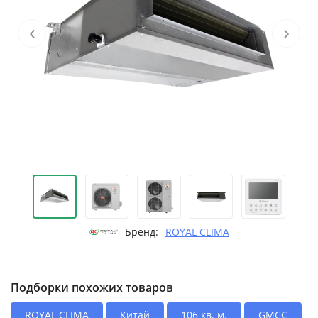
‹
›
Бренд:
ROYAL CLIMA
Подборки похожих товаров
ROYAL CLIMA
Китай
106 кв. м.
GMCC