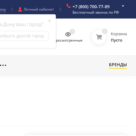
+7 (800) 700-77-89
ону
Личный кабинет
Бесплатный звонок по РФ
✖
а-Дону ваш город?
0
0
0
0
Корзина
ыбрать другой город
Пусто
бранное
Сравнение
Просмотренные
БРЕНДЫ