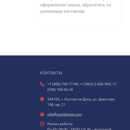
оформлении заказа, обратитесь по
указанным контактам.
КОНТАКТЫ
+7 (800) 700-77-89; +7 (863) 2-400-999; +7
(938) 160-60-26
344103, г. Ростов-на-Дону, ул. Доватора
148, оф. 21
info@vashklimat.com
Режим работы:
Пн-Пт 09:00 - 18:00; Сб, Вс - выходной