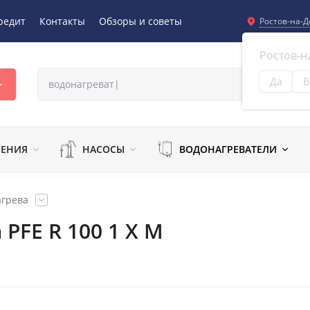
редит
Контакты
Обзоры и советы
Ростов-на-Д
Ростов-н
Да
В
Из
ЛЕНИЯ
НАСОСЫ
ВОДОНАГРЕВАТЕЛИ
агрева
PFE R 100 1 X M