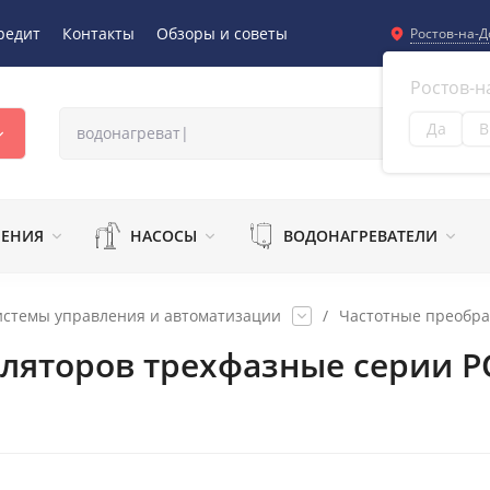
редит
Контакты
Обзоры и советы
Ростов-на-Д
Ростов-н
Да
В
Из
ЛЕНИЯ
НАСОСЫ
ВОДОНАГРЕВАТЕЛИ
истемы управления и автоматизации
/
Частотные преобра
иляторов трехфазные серии Р