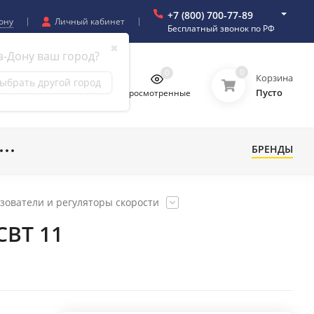
+7 (800) 700-77-89
ону
Личный кабинет
Бесплатный звонок по РФ
✖
а-Дону ваш город?
0
0
0
0
Корзина
ыбрать другой город
Пусто
бранное
Сравнение
Просмотренные
БРЕНДЫ
зователи и регуляторы скорости
СВТ 11