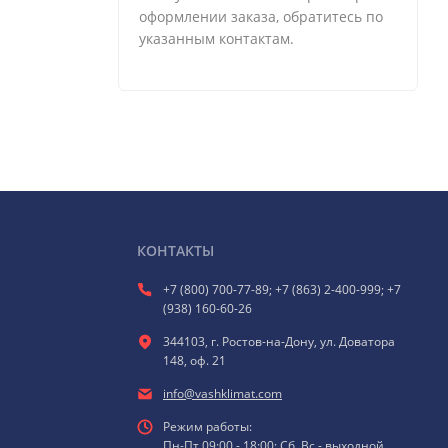
оформлении заказа, обратитесь по
указанным контактам.
КОНТАКТЫ
+7 (800) 700-77-89; +7 (863) 2-400-999; +7
(938) 160-60-26
344103, г. Ростов-на-Дону, ул. Доватора
148, оф. 21
info@vashklimat.com
Режим работы:
Пн-Пт 09:00 - 18:00; Сб, Вс - выходной