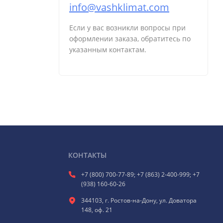
info@vashklimat.com
Если у вас возникли вопросы при
оформлении заказа, обратитесь по
указанным контактам.
КОНТАКТЫ
+7 (800) 700-77-89; +7 (863) 2-400-999; +7
(938) 160-60-26
344103, г. Ростов-на-Дону, ул. Доватора
148, оф. 21