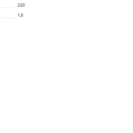
220
1,0