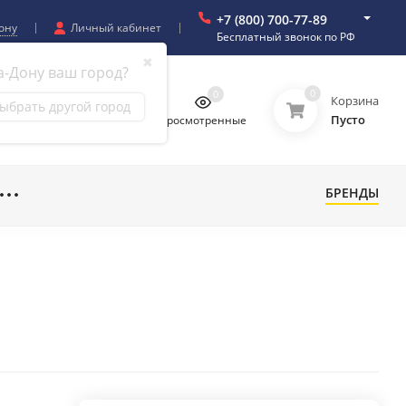
+7 (800) 700-77-89
ону
Личный кабинет
Бесплатный звонок по РФ
✖
а-Дону ваш город?
0
0
0
0
Корзина
ыбрать другой город
Пусто
бранное
Сравнение
Просмотренные
БРЕНДЫ