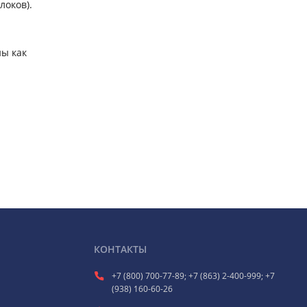
локов).
ы как
КОНТАКТЫ
+7 (800) 700-77-89; +7 (863) 2-400-999; +7
(938) 160-60-26