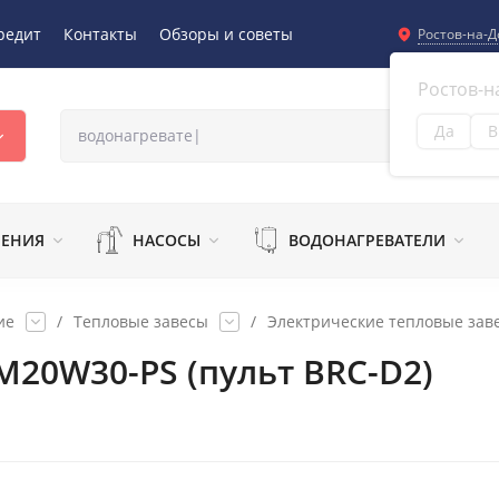
редит
Контакты
Обзоры и советы
Ростов-на-Д
Ростов-н
Да
В
Из
ЛЕНИЯ
НАСОСЫ
ВОДОНАГРЕВАТЕЛИ
ие
/
Тепловые завесы
/
Электрические тепловые зав
-M20W30-PS (пульт BRC-D2)