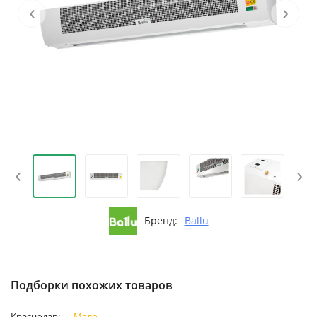
‹
›
‹
›
Бренд:
Ballu
Подборки похожих товаров
Краснодар:
Мало