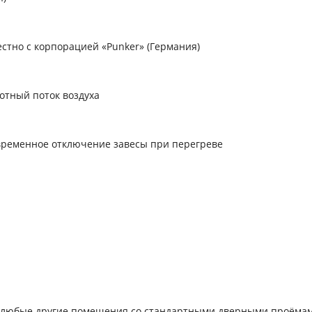
стно с корпорацией «Punker» (Германия)
тный поток воздуха
временное отключение завесы при перегреве
и любые другие помещения со стандартными дверными проёма