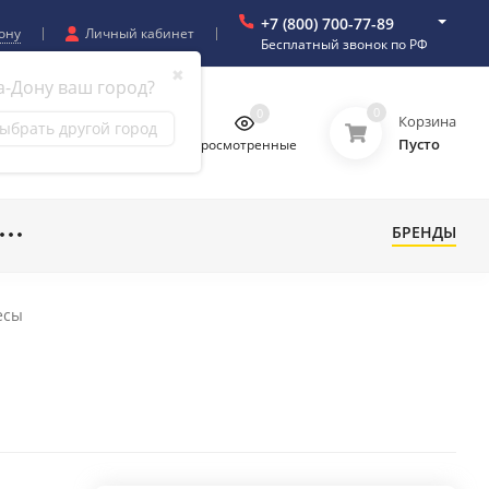
+7 (800) 700-77-89
ону
Личный кабинет
Бесплатный звонок по РФ
✖
а-Дону ваш город?
0
0
0
0
Корзина
ыбрать другой город
Пусто
бранное
Сравнение
Просмотренные
БРЕНДЫ
есы