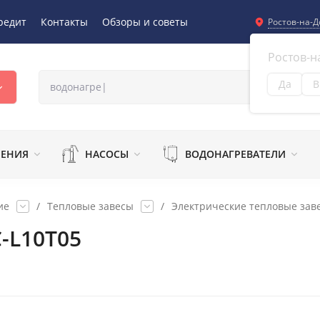
редит
Контакты
Обзоры и советы
Ростов-на-Д
Ростов-н
Да
В
Из
ЛЕНИЯ
НАСОСЫ
ВОДОНАГРЕВАТЕЛИ
ие
/
Тепловые завесы
/
Электрические тепловые зав
-L10T05