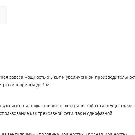
актная завеса мощностью 5 кВт и увеличенной производительно
етров и шириной до 1 м.
вух винтов, а подключение к электрической сети осуществляет
пользование как трехфазной сети, так и однофазной.
жим вентиляции», «половина мощности», «полная мощность».