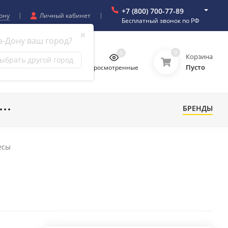
+7 (800) 700-77-89
ону
Личный кабинет
Бесплатный звонок по РФ
✖
а-Дону ваш город?
0
0
0
0
Корзина
ыбрать другой город
Пусто
бранное
Сравнение
Просмотренные
БРЕНДЫ
есы