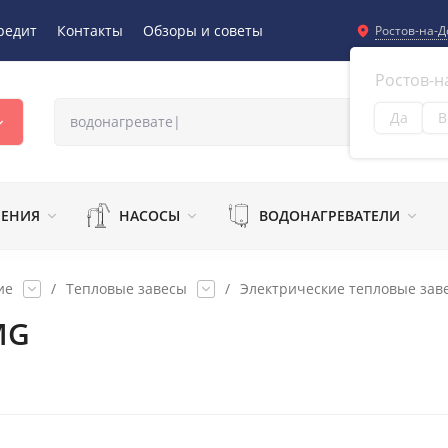
редит
Контакты
Обзоры и советы
Ростов-на-Д
Ростов-н
Да
В
Из
ЛЕНИЯ
НАСОСЫ
ВОДОНАГРЕВАТЕЛИ
ие
/
Тепловые завесы
/
Электрические тепловые зав
MG