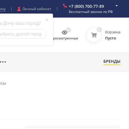
+7 (800) 700-77-89
ону
Личный кабинет
Бесплатный звонок по РФ
✖
а-Дону ваш город?
0
0
0
0
Корзина
ыбрать другой город
Пусто
бранное
Сравнение
Просмотренные
БРЕНДЫ
есы