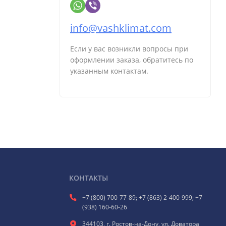
info@vashklimat.com
Если у вас возникли вопросы при
оформлении заказа, обратитесь по
указанным контактам.
КОНТАКТЫ
+7 (800) 700-77-89; +7 (863) 2-400-999; +7
(938) 160-60-26
344103, г. Ростов-на-Дону, ул. Доватора