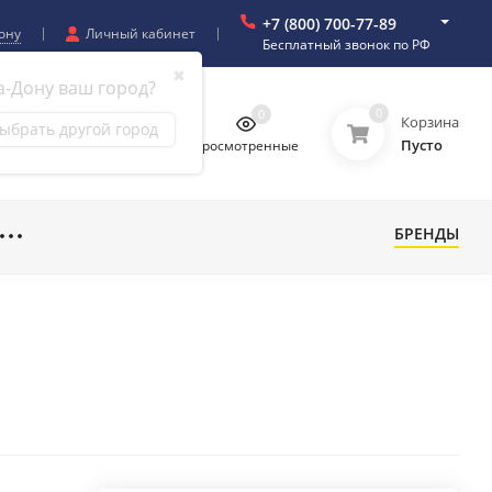
+7 (800) 700-77-89
ону
Личный кабинет
Бесплатный звонок по РФ
✖
а-Дону ваш город?
0
0
0
0
Корзина
ыбрать другой город
Пусто
бранное
Сравнение
Просмотренные
БРЕНДЫ