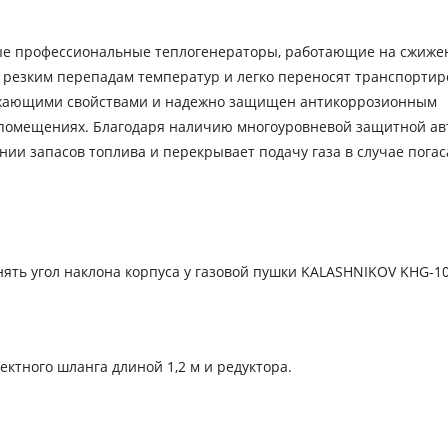
ые профессиональные теплогенераторы, работающие на сжиже
 резким перепадам температур и легко переносят транспортир
ражающими свойствами и надежно защищен антикоррозионным
 помещениях. Благодаря наличию многоуровневой защитной ав
ии запасов топлива и перекрывает подачу газа в случае пога
ть угол наклона корпуса у газовой пушки KALASHNIKOV KHG-10 
ктного шланга длиной 1,2 м и редуктора.