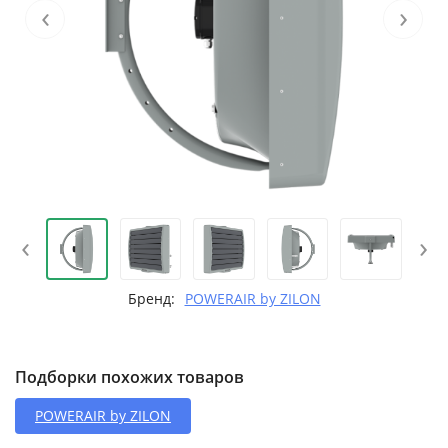
‹
›
‹
›
Бренд:
POWERAIR by ZILON
Подборки похожих товаров
POWERAIR by ZILON