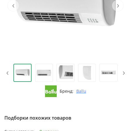
‹
›
‹
›
Бренд:
Ballu
Подборки похожих товаров