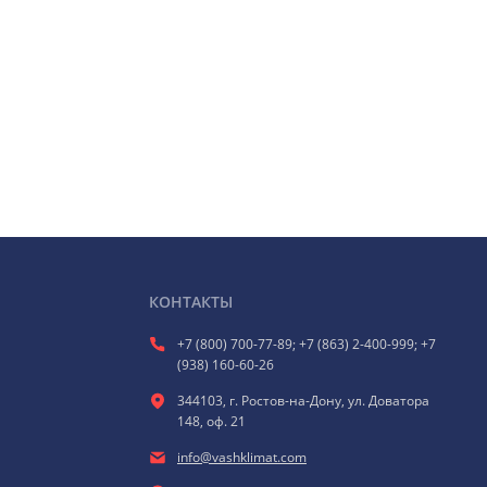
КОНТАКТЫ
+7 (800) 700-77-89; +7 (863) 2-400-999; +7
(938) 160-60-26
344103, г. Ростов-на-Дону, ул. Доватора
148, оф. 21
info@vashklimat.com