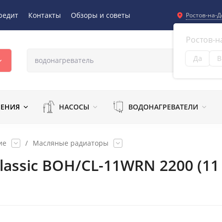
редит
Контакты
Обзоры и советы
Ростов-на-Д
Ростов-н
Да
В
Из
ЛЕНИЯ
НАСОСЫ
ВОДОНАГРЕВАТЕЛИ
ие
/
Масляные радиаторы
lassic BOH/CL-11WRN 2200 (11