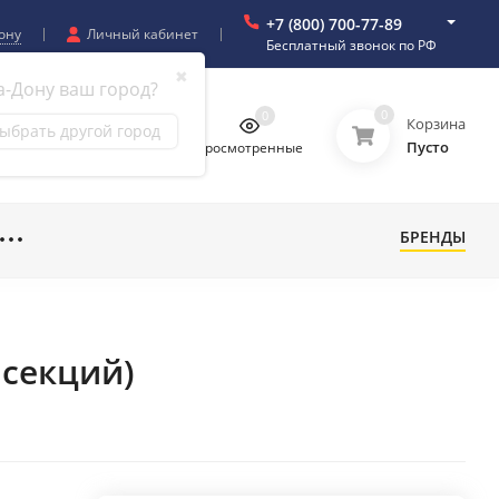
+7 (800) 700-77-89
ону
Личный кабинет
Бесплатный звонок по РФ
✖
а-Дону ваш город?
0
0
0
0
Корзина
ыбрать другой город
Пусто
бранное
Сравнение
Просмотренные
БРЕНДЫ
 секций)