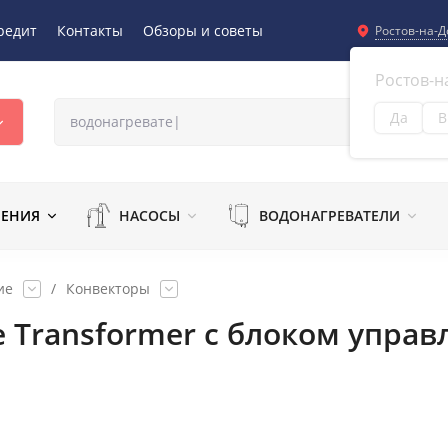
редит
Контакты
Обзоры и советы
Ростов-на-Д
Ростов-н
Да
В
Из
ЛЕНИЯ
НАСОСЫ
ВОДОНАГРЕВАТЕЛИ
ие
/
Конвекторы
te Transformer с блоком упра