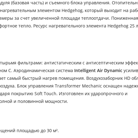
одуля (базовая часть) и съемного блока управления. Отопитель
м нагревательным элементом Hedgehog, который выходит на ра
азмеры за счет увеличенной площади теплоотдачи. Пониженная
фортное тепло. Ресурс нагревательного элемента Hedgehog 25 л
тырьмя фильтрами: антистатическим с антисептическим эффек
ном С. Аэродинамическая система
Intelligent Air Dynamic
усилив
ает самый быстрый нагрев помещения. Воздухозаборник HD об
воздуха. Блок управления Transformer Mechanic оснащен наде
аря покрытию Soft Touch. Изготовлен их ударопрочного и
полной и половинной мощности.
ещений площадью до 30 м².