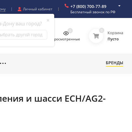
+7 (800) 700-77-89
ону
Личный кабинет
Бесплатный звонок по РФ
✖
а-Дону ваш город?
0
0
0
0
Корзина
ыбрать другой город
Пусто
бранное
Сравнение
Просмотренные
БРЕНДЫ
вления и шасси ECH/AG2-