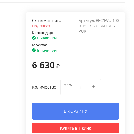
Склад магазина:
Артикул:
BEC/EVU-100
Под заказ
0+BCT/EVU-3M+BFT/E
VUR
Краснодар:
В наличии
Москва:
В наличии
6 630
₽
мин.
Количество:
1
В КОРЗИНУ
Купить в 1 клик