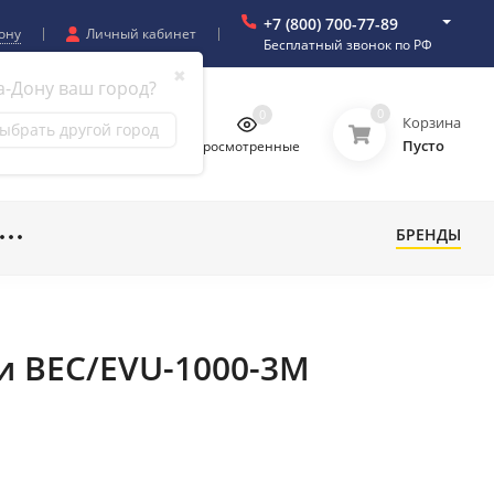
+7 (800) 700-77-89
ону
Личный кабинет
Бесплатный звонок по РФ
✖
а-Дону ваш город?
0
0
0
0
Корзина
ыбрать другой город
Пусто
бранное
Сравнение
Просмотренные
БРЕНДЫ
си BEC/EVU-1000-3M