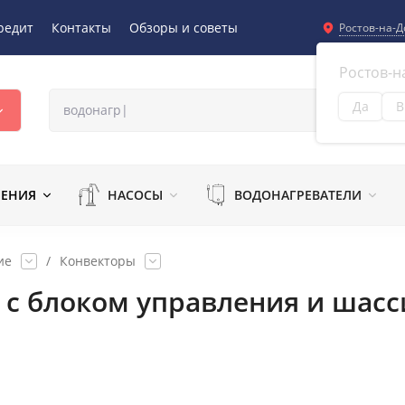
редит
Контакты
Обзоры и советы
Ростов-на-Д
Ростов-н
Да
В
Из
ЛЕНИЯ
НАСОСЫ
ВОДОНАГРЕВАТЕЛИ
ие
/
Конвекторы
r с блоком управления и шас